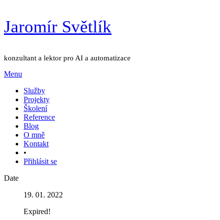
Přejít
Jaromír Světlík
k
obsahu
konzultant a lektor pro AI a automatizace
Menu
Služby
Projekty
Školení
Reference
Blog
O mně
Kontakt
•
Přihlásit se
Date
19. 01. 2022
Expired!