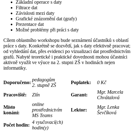
Základní operace s daty
Filtrace dat
Závislosti mezi daty
Grafické znázornění dat (grafy)
Prezentace dat
Možné problémy při práci s daty
Cílem oblastního workshopu bude seznámení účastníků s oblastí
práce s daty. Konkrétně se dozvědí, jak s daty efektivně pracovat;
od vyhledání dat, přes evidenci po vizualizaci dat prostřednictvím
grafů. Nabyté teoretické i praktické dovednosti mohou účastníci
aktivně využít ve výuce na 2. stupni ZŠ v hodinách nejen
informatiky.
pedagogům
Doporučeno:
Poplatek:
0 Kč
2. stupně ZŠ
Mgr. Marcela
Pracoviště:
Zlín
Garant:
Chvátalová
online
Místo
Mgr. Lenka
prostřednictvím
Lektor:
konání:
Ševčíková
MS Teams
4 vyučovací(ch)
Počet hodin:
hodin(y)