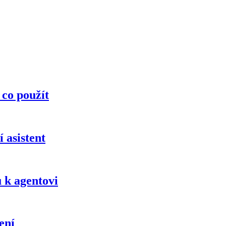
 co použít
 asistent
 k agentovi
ení