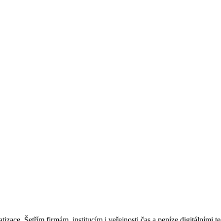
tizace. Šetřím firmám, institucím i veřejnosti čas a peníze digitálními 