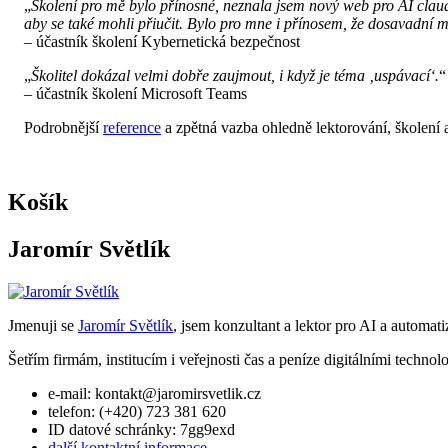
„
Školení pro mě bylo přínosné, neznala jsem nový web pro AI claude
aby se také mohli přiučit. Bylo pro mne i přínosem, že dosavadní m
– účastník školení Kybernetická bezpečnost
„
Školitel dokázal velmi dobře zaujmout, i když je téma ‚uspávací
‘
.
“
– účastník školení Microsoft Teams
Podrobnější
reference
a zpětná vazba ohledně lektorování, školení 
Košík
Jaromír Světlík
Jmenuji se
Jaromír Světlík
, jsem konzultant a lektor pro AI a automati
Šetřím firmám, institucím i veřejnosti čas a peníze digitálními techno
e-mail: kontakt@jaromirsvetlik.cz
telefon: (+420) 723 381 620
ID datové schránky: 7gg9exd
další kontaktní informace