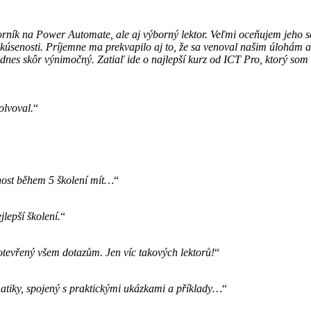
dborník na Power Automate, ale aj výborný lektor. Veľmi oceňujem jeho
 skúsenosti. Príjemne ma prekvapilo aj to, že sa venoval našim úlohá
 je dnes skôr výnimočný. Zatiaľ ide o najlepší kurz od ICT Pro, ktorý s
olvoval.
“
ožnost během 5 školení mít…
“
lepší školení.
“
otevřený všem dotazům. Jen víc takových lektorů!
“
matiky, spojený s praktickými ukázkami a příklady…
“