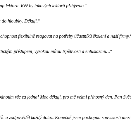
up lektora. Kéž by takových lektorů přibývalo.
“
u do hloubky. Děkuji
.“
chopnost flexibilně reagovat na potřeby účastníků školení a naší firmy.
aktickým přístupem, vysokou mírou trpělivosti a entusiasmu…
“
dnotím vše za jedna! Moc děkuji, pro mě velmi přínosný den. Pan Světlí
 vstříc a zodpověděl každý dotaz. Konečně jsem pochopila souvislosti me