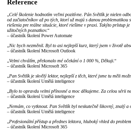
Reference
„
Celé školenie hodnotím veľmi pozitívne. Pán Světlík je nielen o
od začiatočníkov až po tých, ktorí už majú s danou problematikou
riešenia pre reálne situácie, ktoré riešime v praxi. Takýto prístup
užitočných poznatkov.
“
– účastník školení Power Automate
„
Nic bych nezměnil. Byl to asi nejlepší kurz, který jsem v životě abs
– účastník školení Microsoft Outlook
„
Velmi chválím, překonalo mé očekání o 1 000 %, Děkuji.
“
– účastník školení Microsoft 365
„
Pan Světlík je skvělý lektor, nejlepší z těch, které jsme tu měli m
– účastník školení Umělá inteligence
„
Bylo to opravdu velmi přínosné a moc děkujeme. Za celou sérii nej
– účastník školení Umělá inteligence
„
Nemám, co vytknout. Pan Světlík byl neskutečně šikovný, znalý a 
– účastník školení Umělá inteligence
„
Profesionální přístup a přednes lektora, hluboký vhled do proble
– účastník školení Microsoft 365