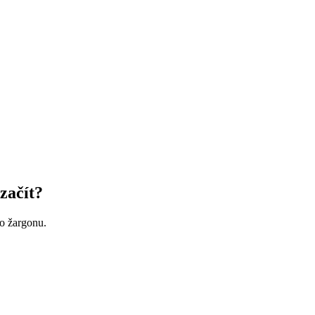
začít?
ho žargonu.