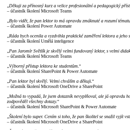
„
Děkuji za přínosný kurz a velice profesionální a pedagogický příst
– účastník školení Microsoft Teams
„
Bylo vidět, že pan lektor to má opravdu zmáknuté a rozumí témat
– účastník školení Power Automate
„
Ráda bych ocenila a vyzdvihla praktické zaměření lektora a jeho s
– účastník školení Umělá inteligence
„
Pan Jaromír Světlík je skvělý velmi fundovaný lektor, s velmi did
– účastník školení Microsoft Teams
„
Výborný přístup lektora ke studentům.
“
– účastník školení SharePoint & Power Automate
„
Pan lektor byl skvělý. Velmi chválím a děkuji.
“
– účastník školení Microsoft OneDrive a SharePoint
„
Možná to vypadá, že jsem dotazník nevyplňoval, ale já opravdu ho
zodpověděl všechny dotazy.
“
– účastník školení Microsoft SharePoint & Power Automate
„
Školení bylo super. Cením si toho, že pan školitel se snažil vyjít
– účastník školení Microsoft OneDrive a SharePoint