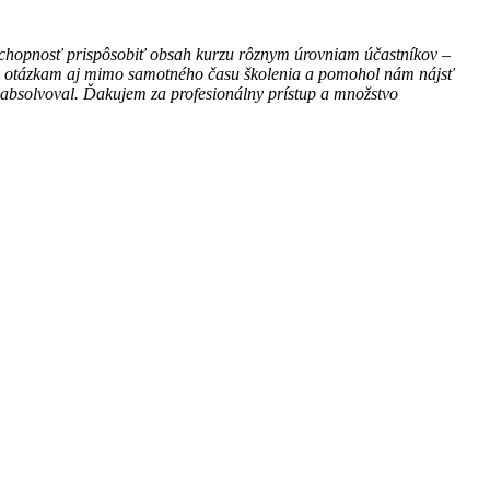
 schopnosť prispôsobiť obsah kurzu rôznym úrovniam účastníkov –
m a otázkam aj mimo samotného času školenia a pomohol nám nájsť
om absolvoval. Ďakujem za profesionálny prístup a množstvo