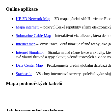
Online aplikace
HE 3D Network Map
– 3D mapa páteřní sítě Hurricane Ele
Mapa internetu
– pokrytí České republiky sítěmi elektronic
Submarine Cable Map
– Interaktivní vizualizace, která demon
Internet map
– Vizualizace, která ukazuje různé weby jako gal
Internet Simulator
– Stránka nabízí různé lekce a aktivity, kt
své vlastní úrovně a typy aktivit, včetně textových a video ma
Data Center Map
– Prozkoumejte přední globální databázi d
Stackscale
– Všechny internetové servery společně vykresluj
Mapa podmořských kabelů
Jak internet mění společnost