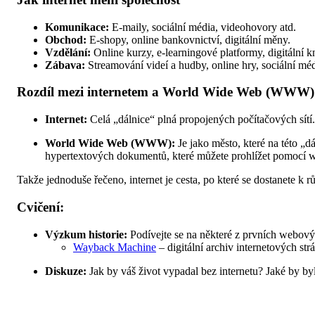
Komunikace:
E-maily, sociální média, videohovory atd.
Obchod:
E-shopy, online bankovnictví, digitální měny.
Vzdělání:
Online kurzy, e-learningové platformy, digitální k
Zábava:
Streamování videí a hudby, online hry, sociální méd
Rozdíl mezi internetem a World Wide Web (WWW)
Internet:
Celá „dálnice“ plná propojených počítačových sítí.
World Wide Web (WWW):
Je jako město, které na této „d
hypertextových dokumentů, které můžete prohlížet pomocí 
Takže jednoduše řečeno, internet je cesta, po které se dostanete 
Cvičení:
Výzkum historie:
Podívejte se na některé z prvních webovýc
Wayback Machine
– digitální archiv internetových st
Diskuze:
Jak by váš život vypadal bez internetu? Jaké by 