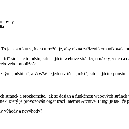
nihovny.
ia.
 To je ta struktura, která umožňuje, aby různá zařízení komunikovala m
álnici“ stojí. Je to místo, kde najdete webové stránky, obrázky, videa a
webového prohlížeče.
k různým „místům“, a WWW je jedno z těch „míst“, kde najdete spoustu i
h stránek a prozkomejte, jak se design a funkčnost webových stránek v
ránek, který je provozován organizací Internet Archive. Funguje tak, že 
byly výhody a nevýhody?