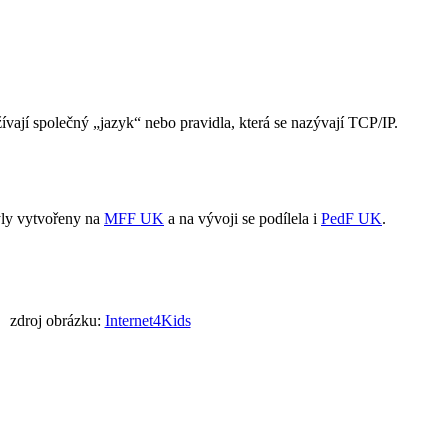
vají společný „jazyk“ nebo pravidla, která se nazývají TCP/IP.
byly vytvořeny na
MFF UK
a na vývoji se podílela i
PedF UK
.
zdroj obrázku:
Internet4Kids