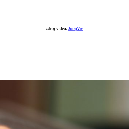
zdroj videa:
JurajVie