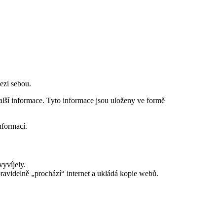
ezi sebou.
 další informace. Tyto informace jsou uloženy ve formě
nformací.
yvíjely.
pravidelně „prochází“ internet a ukládá kopie webů.