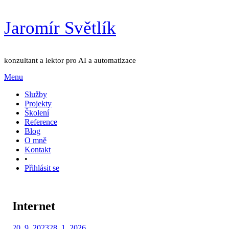
Přejít
Jaromír Světlík
k
obsahu
konzultant a lektor pro AI a automatizace
Menu
Služby
Projekty
Školení
Reference
Blog
O mně
Kontakt
•
Přihlásit se
Internet
Zveřejněno
Autor
20. 9. 2023
Jaromír Světlík
28. 1. 2026