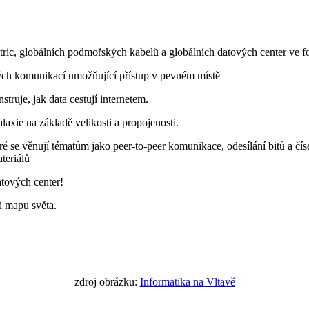
ctric, globálních podmořských kabelů a globálních datových center v
kých komunikací umožňující přístup v pevném místě
struje, jak data cestují internetem.
axie na základě velikosti a propojenosti.
eré se věnují tématům jako peer-to-peer komunikace, odesílání bitů a čí
teriálů
atových center!
í mapu světa.
zdroj obrázku:
Informatika na Vltavě