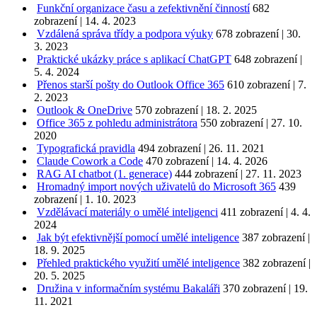
Funkční organizace času a zefektivnění činností
682
zobrazení
|
14. 4. 2023
Vzdálená správa třídy a podpora výuky
678 zobrazení
|
30.
3. 2023
Praktické ukázky práce s aplikací ChatGPT
648 zobrazení
|
5. 4. 2024
Přenos starší pošty do Outlook Office 365
610 zobrazení
|
7.
2. 2023
Outlook & OneDrive
570 zobrazení
|
18. 2. 2025
Office 365 z pohledu administrátora
550 zobrazení
|
27. 10.
2020
Typografická pravidla
494 zobrazení
|
26. 11. 2021
Claude Cowork a Code
470 zobrazení
|
14. 4. 2026
RAG AI chatbot (1. generace)
444 zobrazení
|
27. 11. 2023
Hromadný import nových uživatelů do Microsoft 365
439
zobrazení
|
1. 10. 2023
Vzdělávací materiály o umělé inteligenci
411 zobrazení
|
4. 4.
2024
Jak být efektivnější pomocí umělé inteligence
387 zobrazení
|
18. 9. 2025
Přehled praktického využití umělé inteligence
382 zobrazení
|
20. 5. 2025
Družina v informačním systému Bakaláři
370 zobrazení
|
19.
11. 2021