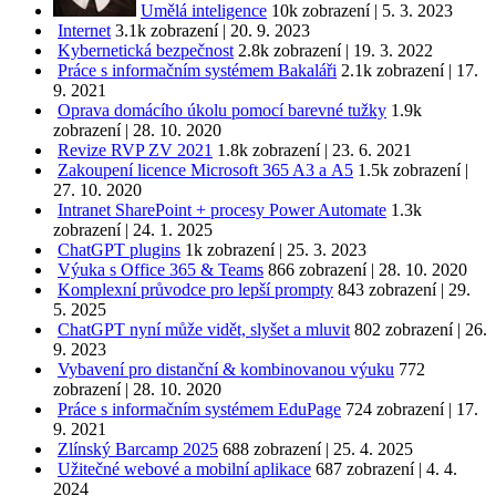
Umělá inteligence
10k zobrazení
|
5. 3. 2023
Internet
3.1k zobrazení
|
20. 9. 2023
Kybernetická bezpečnost
2.8k zobrazení
|
19. 3. 2022
Práce s informačním systémem Bakaláři
2.1k zobrazení
|
17.
9. 2021
Oprava domácího úkolu pomocí barevné tužky
1.9k
zobrazení
|
28. 10. 2020
Revize RVP ZV 2021
1.8k zobrazení
|
23. 6. 2021
Zakoupení licence Microsoft 365 A3 a A5
1.5k zobrazení
|
27. 10. 2020
Intranet SharePoint + procesy Power Automate
1.3k
zobrazení
|
24. 1. 2025
ChatGPT plugins
1k zobrazení
|
25. 3. 2023
Výuka s Office 365 & Teams
866 zobrazení
|
28. 10. 2020
Komplexní průvodce pro lepší prompty
843 zobrazení
|
29.
5. 2025
ChatGPT nyní může vidět, slyšet a mluvit
802 zobrazení
|
26.
9. 2023
Vybavení pro distanční & kombinovanou výuku
772
zobrazení
|
28. 10. 2020
Práce s informačním systémem EduPage
724 zobrazení
|
17.
9. 2021
Zlínský Barcamp 2025
688 zobrazení
|
25. 4. 2025
Užitečné webové a mobilní aplikace
687 zobrazení
|
4. 4.
2024