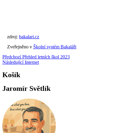
zdroj:
bakalari.cz
Zveřejněno v
Školní systém Bakaláři
Navigace
Předchozí
Přehled letních škol 2023
Následující
Internet
pro
příspěvek
Košík
Jaromír Světlík