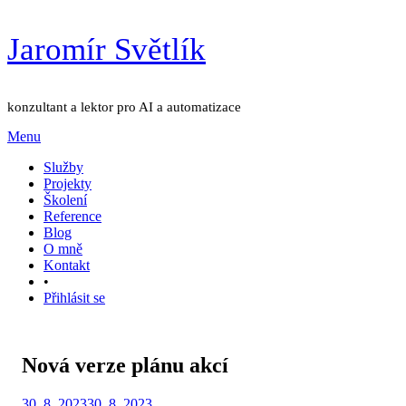
Přejít
Jaromír Světlík
k
obsahu
konzultant a lektor pro AI a automatizace
Menu
Služby
Projekty
Školení
Reference
Blog
O mně
Kontakt
•
Přihlásit se
Nová verze plánu akcí
Zveřejněno
Autor
30. 8. 2023
Jaromír Světlík
30. 8. 2023