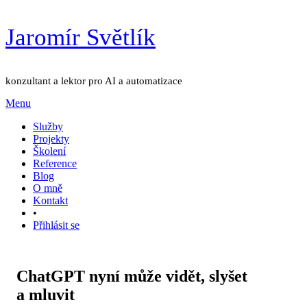
Přejít
Jaromír Světlík
k
obsahu
konzultant a lektor pro AI a automatizace
Menu
Služby
Projekty
Školení
Reference
Blog
O mně
Kontakt
•
Přihlásit se
ChatGPT nyní může vidět, slyšet
a mluvit