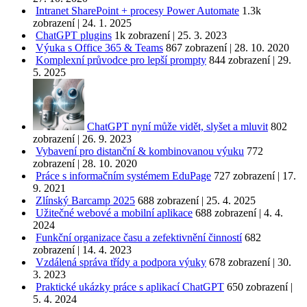
Intranet SharePoint + procesy Power Automate
1.3k
zobrazení
|
24. 1. 2025
ChatGPT plugins
1k zobrazení
|
25. 3. 2023
Výuka s Office 365 & Teams
867 zobrazení
|
28. 10. 2020
Komplexní průvodce pro lepší prompty
844 zobrazení
|
29.
5. 2025
ChatGPT nyní může vidět, slyšet a mluvit
802
zobrazení
|
26. 9. 2023
Vybavení pro distanční & kombinovanou výuku
772
zobrazení
|
28. 10. 2020
Práce s informačním systémem EduPage
727 zobrazení
|
17.
9. 2021
Zlínský Barcamp 2025
688 zobrazení
|
25. 4. 2025
Užitečné webové a mobilní aplikace
688 zobrazení
|
4. 4.
2024
Funkční organizace času a zefektivnění činností
682
zobrazení
|
14. 4. 2023
Vzdálená správa třídy a podpora výuky
678 zobrazení
|
30.
3. 2023
Praktické ukázky práce s aplikací ChatGPT
650 zobrazení
|
5. 4. 2024