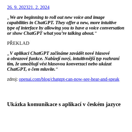
Zveřejněno
Autor
26. 9. 2023
Jaromír Světlík
21. 2. 2024
dne
„
We are beginning to roll out new voice and image
capabilities in ChatGPT. They offer a new, more intuitive
type of interface by allowing you to have a voice conversation
or show ChatGPT what you’re talking about.
“
PŘEKLAD
„
V aplikaci ChatGPT začínáme zavádět nové hlasové
a obrazové funkce. Nabízejí nový, intuitivnější typ rozhraní
tím, že umožňují vést hlasovou konverzaci nebo ukázat
ChatGPT, o čem mluvíte.
“
zdroj:
openai.com/blog/chatgpt-can-now-see-hear-and-speak
Ukázka komunikace s aplikací v českém jazyce