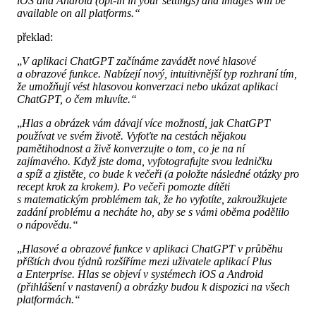
iOS and Android (opt-in in your settings) and images will be
available on all platforms.“
překlad:
„
V aplikaci ChatGPT začínáme zavádět nové hlasové
a obrazové funkce. Nabízejí nový, intuitivnější typ rozhraní tím,
že umožňují vést hlasovou konverzaci nebo ukázat aplikaci
ChatGPT, o čem mluvíte.“
„
Hlas a obrázek vám dávají více možností, jak ChatGPT
používat ve svém životě. Vyfoťte na cestách nějakou
pamětihodnost a živě konverzujte o tom, co je na ní
zajímavého. Když jste doma, vyfotografujte svou ledničku
a spíž a zjistěte, co bude k večeři (a položte následné otázky pro
recept krok za krokem). Po večeři pomozte dítěti
s matematickým problémem tak, že ho vyfotíte, zakroužkujete
zadání problému a necháte ho, aby se s vámi oběma podělilo
o nápovědu.“
„
Hlasové a obrazové funkce v aplikaci ChatGPT v průběhu
příštích dvou týdnů rozšíříme mezi uživatele aplikací Plus
a Enterprise. Hlas se objeví v systémech iOS a Android
(přihlášení v nastavení) a obrázky budou k dispozici na všech
platformách.“