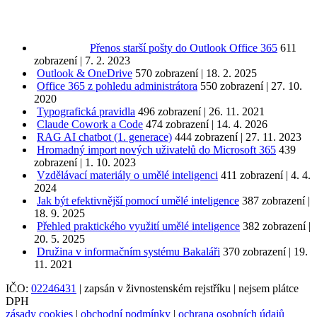
Přenos starší pošty do Outlook Office 365
611
zobrazení
|
7. 2. 2023
Outlook & OneDrive
570 zobrazení
|
18. 2. 2025
Office 365 z pohledu administrátora
550 zobrazení
|
27. 10.
2020
Typografická pravidla
496 zobrazení
|
26. 11. 2021
Claude Cowork a Code
474 zobrazení
|
14. 4. 2026
RAG AI chatbot (1. generace)
444 zobrazení
|
27. 11. 2023
Hromadný import nových uživatelů do Microsoft 365
439
zobrazení
|
1. 10. 2023
Vzdělávací materiály o umělé inteligenci
411 zobrazení
|
4. 4.
2024
Jak být efektivnější pomocí umělé inteligence
387 zobrazení
|
18. 9. 2025
Přehled praktického využití umělé inteligence
382 zobrazení
|
20. 5. 2025
Družina v informačním systému Bakaláři
370 zobrazení
|
19.
11. 2021
IČO:
02246431
| zapsán v živnostenském rejstříku | nejsem plátce
DPH
zásady cookies
|
obchodní podmínky
|
ochrana osobních údajů