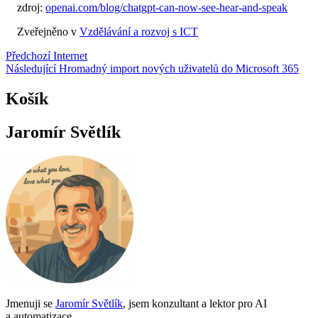
zdroj:
openai.com/blog/chatgpt-can-now-see-hear-and-speak
Zveřejněno v
Vzdělávání a rozvoj s ICT
Navigace
Předchozí
Internet
Následující
Hromadný import nových uživatelů do Microsoft 365
pro
příspěvek
Košík
Jaromír Světlík
Jmenuji se
Jaromír Světlík
, jsem konzultant a lektor pro AI
a automatizace.