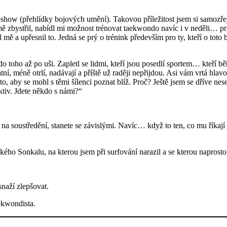
oshow (přehlídky bojových umění). Takovou příležitost jsem si samozřej
ystřil, nabídl mi možnost trénovat taekwondo navíc i v neděli… prý je
il mě a upřesnil to. Jedná se prý o trénink především pro ty, kteří o to
o toho až po uši. Zapletl se lidmi, kteří jsou posedlí sportem… kteří b
atní, méně otrlí, nadávají a příště už raději nepřijdou. Asi vám vrtá hla
 aby se mohl s těmi šílenci poznat blíž. Proč? Ještě jsem se dříve nese
ktiv. Jdete někdo s námi?“
na soustředění, stanete se závislými. Navíc… když to ten, co mu říkají
ho Sonkalu, na kterou jsem při surfování narazil a se kterou naprosto
snaží zlepšovat.
ekwondista.