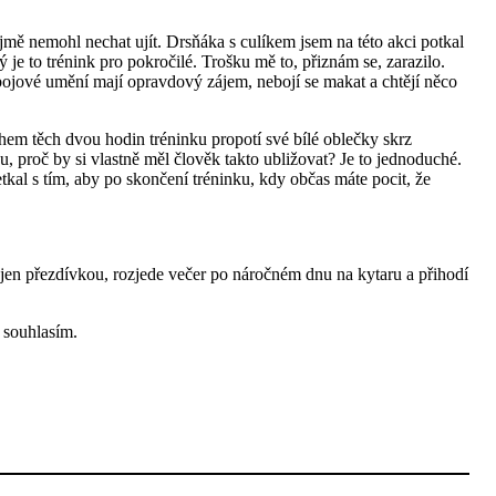
mě nemohl nechat ujít. Drsňáka s culíkem jsem na této akci potkal
 to trénink pro pokročilé. Trošku mě to, přiznám se, zarazilo.
to bojové umění mají opravdový zájem, nebojí se makat a chtějí něco
ěhem těch dvou hodin tréninku propotí své bílé oblečky skrz
vou, proč by si vlastně měl člověk takto ubližovat? Je to jednoduché.
tkal s tím, aby po skončení tréninku, kdy občas máte pocit, že
 jen přezdívkou, rozjede večer po náročném dnu na kytaru a přihodí
 souhlasím.