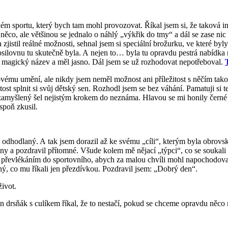
ém sportu, který bych tam mohl provozovat. Říkal jsem si, že taková in
 něco, ale většinou se jednalo o náhlý „výkřik do tmy“ a dál se zase n
jistil reálné možnosti, sehnal jsem si speciální brožurku, ve které by
ilovnu tu skutečně byla. A nejen to… byla tu opravdu pestrá nabídka ne
 magický název a měl jasno. Dál jsem se už rozhodovat nepotřeboval.
ému umění, ale nikdy jsem neměl možnost ani příležitost s něčím takov
tost splnit si svůj dětský sen. Rozhodl jsem se bez váhání. Pamatuji si 
zamyšlený šel nejistým krokem do neznáma. Hlavou se mi honily černé m
espoň zkusil.
 odhodlaný. A tak jsem dorazil až ke svému „cíli“, kterým byla obrovsk
y a pozdravil přítomné. Všude kolem mě nějací „týpci“, co se soukali
l s převlékáním do sportovního, abych za malou chvíli mohl napochodovat
hý, co mu říkali jen přezdívkou. Pozdravil jsem: „Dobrý den“.
život.
n drsňák s culíkem říkal, že to nestačí, pokud se chceme opravdu něco 