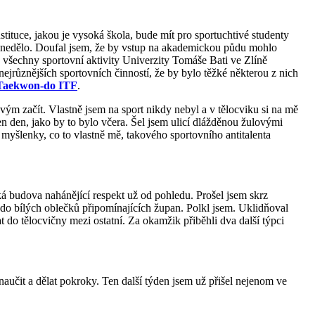
stituce, jakou je vysoká škola, bude mít pro sportuchtivé studenty
ic nedělo. Doufal jsem, že by vstup na akademickou půdu mohlo
ly všechny sportovní aktivity Univerzity Tomáše Bati ve Zlíně
jrůznějších sportovních činností, že by bylo těžké některou z nich
Taekwon-do ITF
.
ým začít. Vlastně jsem na sport nikdy nebyl a v tělocviku si na mě
ten den, jako by to bylo včera. Šel jsem ulicí dlážděnou žulovými
yšlenky, co to vlastně mě, takového sportovního antitalenta
á budova nahánějící respekt už od pohledu. Prošel jsem skrz
 do bílých oblečků připomínajících župan. Polkl jsem. Uklidňoval
 do tělocvičny mezi ostatní. Za okamžik přiběhli dva další týpci
naučit a dělat pokroky. Ten další týden jsem už přišel nejenom ve