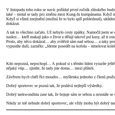
V listopadu toho roku se navíc pořádal první ročník zlínského bud
také – motal se tady pro změnu mezi Kung-fu kumpánama. Když mě zb
Když si všiml znejistění (možná že to bylo spíš poblednutí), uklidn
dokázat.
A tak to všechno začalo. Už nebylo cesty zpátky. Namočil jsem se d
naskrz… kteří makají jako o život a dělají takové psí kusy, až ti ost
Proto, aby něco dokázal… aby zvítězit sám nad sebou… a taky proto,
vypustíte duši, zaznělo: „Jdeme posedět na kofolu – stmelovat kole
Kdo nepozná, nepochopí… A pokud si s těmito lidmi vyrazíte ještě 
nějaký vtip… zjistíte, že tady jste doma… mezi přáteli.
Závěrem bych chtěl říct moudro… myšlenku jednoho z členů pražské
Dobrý sportovec se pozná tak, že podává nejlepší výsledky.
Dobrý taekwondista zase tak, že bojuje sám se sebou a neustále se 
Nikdy ze mě nebude dobrý sportovec, ale vždy mohu být dobrý ta