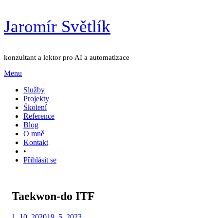
Přejít
Jaromír Světlík
k
obsahu
konzultant a lektor pro AI a automatizace
Menu
Služby
Projekty
Školení
Reference
Blog
O mně
Kontakt
•
Přihlásit se
Taekwon-do ITF
Zveřejněno
Autor
1. 10. 2020
Jaromír Světlík
19. 5. 2023