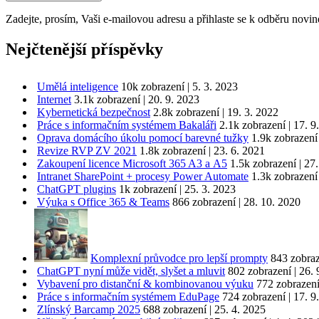
Zadejte, prosím, Vaši e-mailovou adresu a přihlaste se k odběru novin
Nejčtenější příspěvky
Umělá inteligence
10k zobrazení
|
5. 3. 2023
Internet
3.1k zobrazení
|
20. 9. 2023
Kybernetická bezpečnost
2.8k zobrazení
|
19. 3. 2022
Práce s informačním systémem Bakaláři
2.1k zobrazení
|
17. 9
Oprava domácího úkolu pomocí barevné tužky
1.9k zobrazení
Revize RVP ZV 2021
1.8k zobrazení
|
23. 6. 2021
Zakoupení licence Microsoft 365 A3 a A5
1.5k zobrazení
|
27.
Intranet SharePoint + procesy Power Automate
1.3k zobrazení
ChatGPT plugins
1k zobrazení
|
25. 3. 2023
Výuka s Office 365 & Teams
866 zobrazení
|
28. 10. 2020
Komplexní průvodce pro lepší prompty
843 zobra
ChatGPT nyní může vidět, slyšet a mluvit
802 zobrazení
|
26. 
Vybavení pro distanční & kombinovanou výuku
772 zobrazen
Práce s informačním systémem EduPage
724 zobrazení
|
17. 9
Zlínský Barcamp 2025
688 zobrazení
|
25. 4. 2025