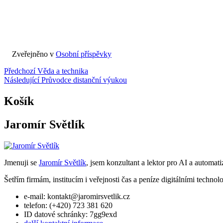
Zveřejněno v
Osobní příspěvky
Navigace
Předchozí
Věda a technika
Následující
Průvodce distanční výukou
pro
příspěvek
Košík
Jaromír Světlík
Jmenuji se
Jaromír Světlík
, jsem konzultant a lektor pro AI a automati
Šetřím firmám, institucím i veřejnosti čas a peníze digitálními technol
e-mail: kontakt@jaromirsvetlik.cz
telefon: (+420) 723 381 620
ID datové schránky: 7gg9exd