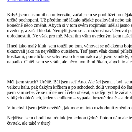
dne
Když jsem nastoupil na univerzitu, začal jsem se poohlížet po nějak
určitě pochopení. Už předtím mě lákalo nějaké posilování nebo tak
konečně něco změnit. Abych si v tom svém rozjímání udělal jasno a z
uvedeny, a začal hledat. Nemýlil jsem se… možnost navštěvovat pos
upřednostnit. Ne však pro mě. Mezi tím vším uvedeným jsem našel
Hned jako malý kluk jsem toužil po tom, věnovat se nějakému bojov
ukazovali jako na největšího outsidera. Teď jsem však dostal příleži
kostkami, pomaličku se schylovalo k soumraku a já jsem zamlklý, 
napadlo. Chtěl jsem se vrátit, ale něco uvnitř mi říkalo, abych to al
Měl jsem strach? Určitě. Bál jsem se? Ano. Ale šel jsem… byl jsem
velkou halu, pak úzkým krčkem a po schodech dolů vstoupil do šatn
jsem sám sebe, že se určitě není čeho obávat, a raději rychle zača
v bílých oblečcích, jeden s culíkem – vypadal hrozně drsně – a dru
V tu chvíli jsem ještě nevěděl, jak moc mi toto rozhodnutí změnilo 
Nejdříve jsem chodil na trénink jen jednou týdně. Potom nám ale te
čtvrtek, ale také v úterý.