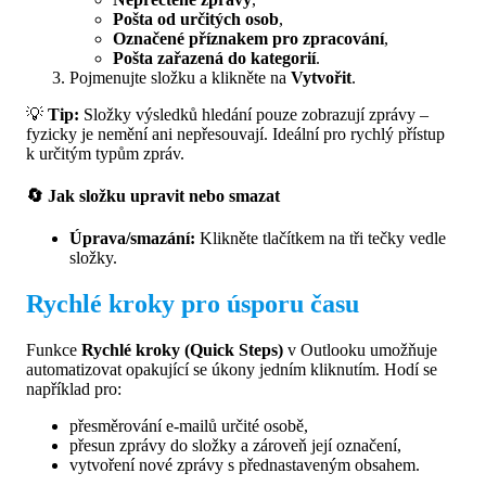
Pošta od určitých osob
,
Označené příznakem pro zpracování
,
Pošta zařazená do kategorií
.
Pojmenujte složku a klikněte na
Vytvořit
.
💡
Tip:
Složky výsledků hledání pouze zobrazují zprávy –
fyzicky je nemění ani nepřesouvají. Ideální pro rychlý přístup
k určitým typům zpráv.
🔄 Jak složku upravit nebo smazat
Úprava/smazání:
Klikněte tlačítkem na tři tečky vedle
složky.
Rychlé kroky pro úsporu času
Funkce
Rychlé kroky (Quick Steps)
v Outlooku umožňuje
automatizovat opakující se úkony jedním kliknutím. Hodí se
například pro:
přesměrování e-mailů určité osobě,
přesun zprávy do složky a zároveň její označení,
vytvoření nové zprávy s přednastaveným obsahem.