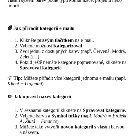
vlastní systém barev podle typu komunikace, projektů nebo
priorit.
🌈 Jak přiřadit kategorii e-mailu
Klikněte
pravým tlačítkem
na e-mail.
Vyberte možnost
Kategarizovat
.
Zvol jednu z dostupných barev (např. Červená, Modrá,
Zelená…).
Pokud ještě nemáte kategorie pojmenované, klikněte na
Spravovat kategorie
.
💡
Tip:
Můžete přiřadit více kategorií jednomu e-mailu (např.
Klient + Urgentní
).
✏️ Jak upravit názvy kategorií
V seznamu kategorií klikněte na
Spravovat kategorie
.
Vyberte barvu a
Symbol tužky
(např.
Modrá = Projekt
A
,
Žlutá = Finance
).
Můžete také vytvořit
novou kategorii
s vlastní barvou
a názvem.