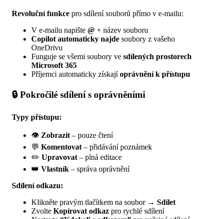
Revoluční funkce
pro sdílení souborů přímo v e-mailu:
V e-mailu napište
@
+ název souboru
Copilot automaticky najde
soubory z vašeho
OneDrivu
Funguje se všemi soubory ve
sdílených prostorech
Microsoft 365
Příjemci automaticky získají
oprávnění k přístupu
🔒 Pokročilé sdílení s oprávněními
Typy přístupu:
👁️
Zobrazit
– pouze čtení
💬
Komentovat
– přidávání poznámek
✏️
Upravovat
– plná editace
👑
Vlastník
– správa oprávnění
Sdílení odkazu:
Klikněte pravým tlačítkem na soubor →
Sdílet
Zvolte
Kopírovat odkaz
pro rychlé sdílení