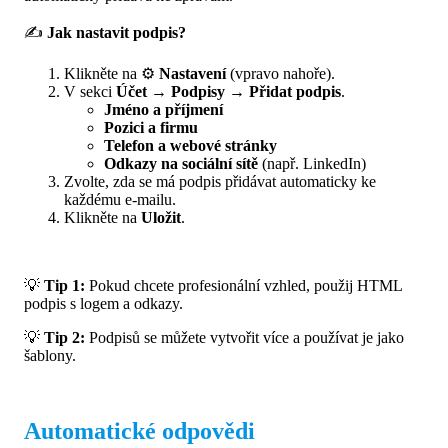
✍
Jak nastavit podpis?
Klikněte na ⚙️
Nastavení
(vpravo nahoře).
V sekci
Účet → Podpisy → Přidat podpis
.
Jméno a příjmení
Pozici a firmu
Telefon a webové stránky
Odkazy na sociální sítě
(např. LinkedIn)
Zvolte, zda se má podpis přidávat automaticky ke
každému e-mailu.
Klikněte na
Uložit
.
💡
Tip 1:
Pokud chcete profesionální vzhled, použij HTML
podpis s logem a odkazy.
💡
Tip 2:
Podpisů se můžete vytvořit více a používat je jako
šablony.
Automatické odpovědi