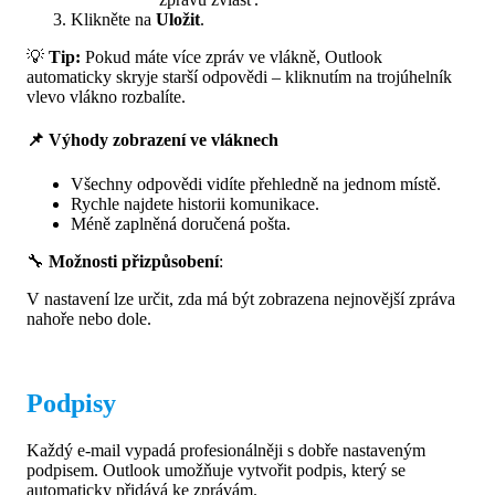
Klikněte na
Uložit
.
💡
Tip:
Pokud máte více zpráv ve vlákně, Outlook
automaticky skryje starší odpovědi – kliknutím na trojúhelník
vlevo vlákno rozbalíte.
📌 Výhody zobrazení ve vláknech
Všechny odpovědi vidíte přehledně na jednom místě.
Rychle najdete historii komunikace.
Méně zaplněná doručená pošta.
🔧
Možnosti přizpůsobení
:
V nastavení lze určit, zda má být zobrazena nejnovější zpráva
nahoře nebo dole.
Podpisy
Každý e-mail vypadá profesionálněji s dobře nastaveným
podpisem. Outlook umožňuje vytvořit podpis, který se
automaticky přidává ke zprávám.