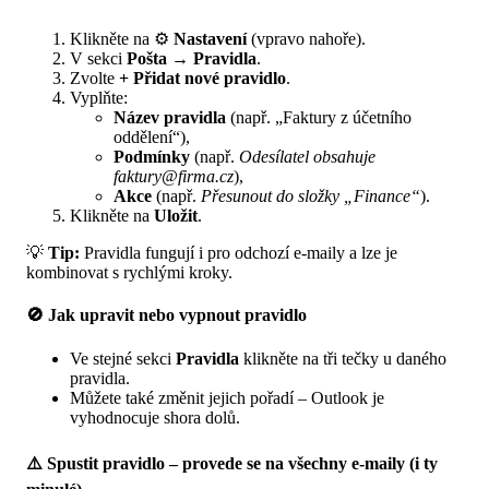
Klikněte na ⚙️
Nastavení
(vpravo nahoře).
V sekci
Pošta → Pravidla
.
Zvolte
+ Přidat nové pravidlo
.
Vyplňte:
Název pravidla
(např. „Faktury z účetního
oddělení“),
Podmínky
(např.
Odesílatel obsahuje
faktury@firma.cz
),
Akce
(např.
Přesunout do složky „Finance“
).
Klikněte na
Uložit
.
💡
Tip:
Pravidla fungují i pro odchozí e-maily a lze je
kombinovat s rychlými kroky.
🚫 Jak upravit nebo vypnout pravidlo
Ve stejné sekci
Pravidla
klikněte na tři tečky u daného
pravidla.
Můžete také změnit jejich pořadí – Outlook je
vyhodnocuje shora dolů.
⚠️ Spustit pravidlo – provede se na všechny e-maily (i ty