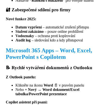
Nastavte
“Kdokoli s odkazem”
pro veřejné sdílení
🔐 Zabezpečené sdílení pro firmy
Nové funkce 2025:
Datum vypršení
– automatické zrušení přístupu
Stažení zakázáno
– pouze online prohlížení
Vodoznaky
– ochrana proti kopírování
Audit log
– sledování kdo a kdy přistupoval
Microsoft 365 Apps – Word, Excel,
PowerPoint s Copilotem
📝 Rychlé vytváření dokumentů z Outlooku
Z Outlook panelu:
Klikněte na ikonu
Word
📄 v pravém panelu
Nebo
+ Nový
→
Word dokument/Excel
tabulka/PowerPoint prezentace
Copilot asistent při psaní: