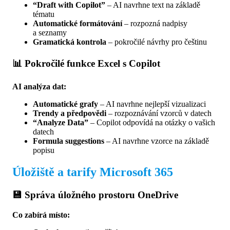
“Draft with Copilot”
– AI navrhne text na základě
tématu
Automatické formátování
– rozpozná nadpisy
a seznamy
Gramatická kontrola
– pokročilé návrhy pro češtinu
📊 Pokročilé funkce Excel s Copilot
AI analýza dat:
Automatické grafy
– AI navrhne nejlepší vizualizaci
Trendy a předpovědi
– rozpoznávání vzorců v datech
“Analyze Data”
– Copilot odpovídá na otázky o vašich
datech
Formula suggestions
– AI navrhne vzorce na základě
popisu
Úložiště a tarify Microsoft 365
💾 Správa úložného prostoru OneDrive
Co zabírá místo: