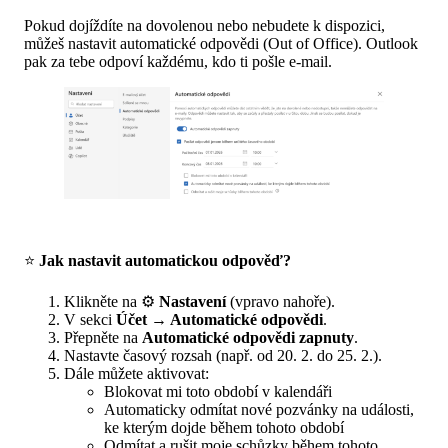
Pokud dojíždíte na dovolenou nebo nebudete k dispozici,
můžeš nastavit automatické odpovědi (Out of Office). Outlook
pak za tebe odpoví každému, kdo ti pošle e-mail.
⭐
Jak nastavit automatickou odpověď?
Klikněte na ⚙️
Nastavení
(vpravo nahoře).
V sekci
Účet → Automatické odpovědi
.
Přepněte na
Automatické odpovědi zapnuty
.
Nastavte časový rozsah (např. od 20. 2. do 25. 2.).
Dále můžete aktivovat:
Blokovat mi toto období v kalendáři
Automaticky odmítat nové pozvánky na události,
ke kterým dojde během tohoto období
Odmítat a rušit moje schůzky během tohoto