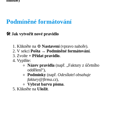
minulé)
Podmíněné formátování
🛠 Jak vytvořit nové pravidlo
Klikněte na ⚙️
Nastavení
(vpravo nahoře).
V sekci
Pošta → Podmíněné formátování
.
Zvolte
+ Přidat pravidlo
.
Vyplňte:
Název pravidla
(např. „Faktury z účetního
oddělení“),
Podmínky
(např.
Odesílatel obsahuje
faktury@firma.cz
),
Vybrat barvu písma
.
Klikněte na
Uložit
.