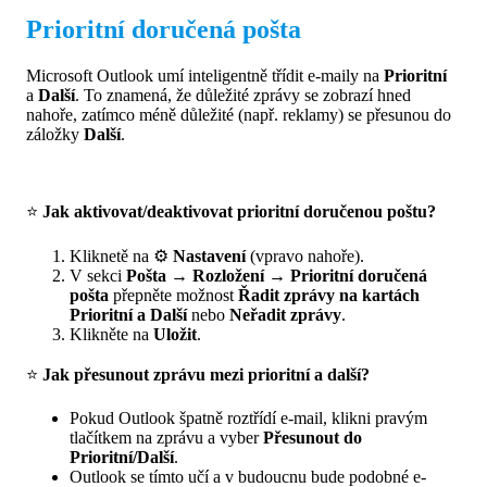
Prioritní doručená pošta
Microsoft Outlook umí inteligentně třídit e-maily na
Prioritní
a
Další
. To znamená, že důležité zprávy se zobrazí hned
nahoře, zatímco méně důležité (např. reklamy) se přesunou do
záložky
Další
.
⭐
Jak aktivovat/deaktivovat prioritní doručenou poštu?
Kliknetě na ⚙️
Nastavení
(vpravo nahoře).
V sekci
Pošta → Rozložení → Prioritní doručená
pošta
přepněte možnost
Řadit zprávy na kartách
Prioritní a Další
nebo
Neřadit zprávy
.
Klikněte na
Uložit
.
⭐
Jak přesunout zprávu mezi prioritní a další?
Pokud Outlook špatně roztřídí e-mail, klikni pravým
tlačítkem na zprávu a vyber
Přesunout do
Prioritní/Další
.
Outlook se tímto učí a v budoucnu bude podobné e-