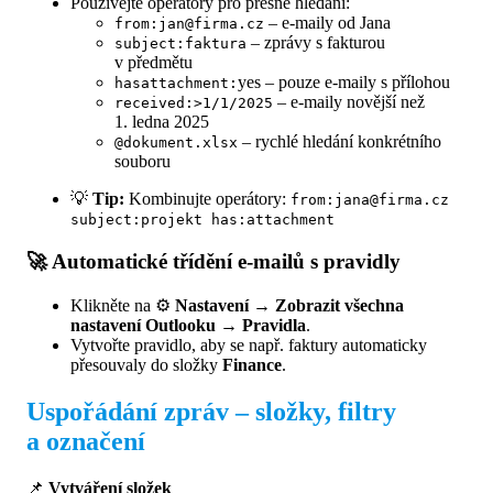
Používejte operátory pro přesné hledání:
– e-maily od Jana
from:jan@firma.cz
– zprávy s fakturou
subject:faktura
v předmětu
yes – pouze e-maily s přílohou
hasattachment
:
– e-maily novější než
received:>1/1/2025
1. ledna 2025
– rychlé hledání konkrétního
@dokument.xlsx
souboru
💡
Tip:
Kombinujte operátory:
from:jana@firma.cz
subject:projekt has:attachment
🚀 Automatické třídění e-mailů s pravidly
Klikněte na ⚙️
Nastavení
→
Zobrazit všechna
nastavení Outlooku
→
Pravidla
.
Vytvořte pravidlo, aby se např. faktury automaticky
přesouvaly do složky
Finance
.
Uspořádání zpráv – složky, filtry
a označení
📌
Vytváření složek