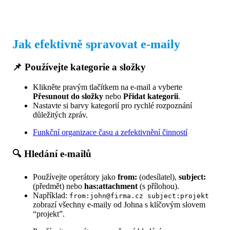
Jak efektivně spravovat e-maily
📌 Používejte kategorie a složky
Klikněte pravým tlačítkem na e-mail a vyberte
Přesunout do složky
nebo
Přidat kategorii
.
Nastavte si barvy kategorií pro rychlé rozpoznání
důležitých zpráv.
Funkční organizace času a zefektivnění činností
🔍 Hledání e-mailů
Používejte operátory jako
from:
(odesílatel),
subject:
(předmět) nebo
has:attachment
(s přílohou).
Například:
from:john@firma.cz subject:projekt
zobrazí všechny e-maily od Johna s klíčovým slovem
“projekt”.