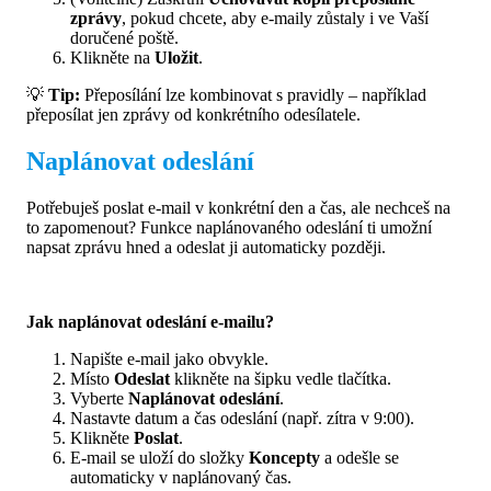
zprávy
, pokud chcete, aby e-maily zůstaly i ve Vaší
doručené poště.
Klikněte na
Uložit
.
💡
Tip:
Přeposílání lze kombinovat s pravidly – například
přeposílat jen zprávy od konkrétního odesílatele.
Naplánovat odeslání
Potřebuješ poslat e-mail v konkrétní den a čas, ale nechceš na
to zapomenout? Funkce naplánovaného odeslání ti umožní
napsat zprávu hned a odeslat ji automaticky později.
Jak naplánovat odeslání e-mailu?
Napište e-mail jako obvykle.
Místo
Odeslat
klikněte na šipku vedle tlačítka.
Vyberte
Naplánovat odeslání
.
Nastavte datum a čas odeslání (např. zítra v 9:00).
Klikněte
Poslat
.
E-mail se uloží do složky
Koncepty
a odešle se
automaticky v naplánovaný čas.