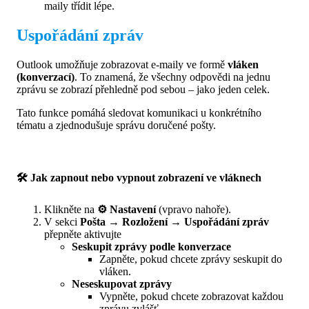
maily třídit lépe.
Uspořádání zpráv
Outlook umožňuje zobrazovat e-maily ve formě
vláken
(konverzací)
. To znamená, že všechny odpovědi na jednu
zprávu se zobrazí přehledně pod sebou – jako jeden celek.
Tato funkce pomáhá sledovat komunikaci u konkrétního
tématu a zjednodušuje správu doručené pošty.
🛠 Jak zapnout nebo vypnout zobrazení ve vláknech
Klikněte na
⚙️ Nastavení
(vpravo nahoře).
V sekci
Pošta → Rozložení → Uspořádání zpráv
přepněte aktivujte
Seskupit zprávy podle konverzace
Zapněte, pokud chcete zprávy seskupit do
vláken.
Neseskupovat zprávy
Vypněte, pokud chcete zobrazovat každou
zprávu zvlášť.