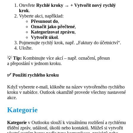
Otevřete
Rychlé kroky
→
+ Vytvořit nový rychlý
krok
.
Vyberte akci, například:
Přesunout do
,
Označit jako přečtené
,
Kategorizovat zprávu
,
Vytvořit úkol
.
Pojmenujte rychlý krok, např. „Faktury do účetnictví“.
Uložte.
💡
Tip:
Kombinujte více akcí – např. označení, přesun
a přeposlání v jednom kroku.
✅ Použití rychlého kroku
Když vyberete e-mail, klikněte na název vytvořeného rychlého
kroku v nabídce. Outlook okamžitě provede všechny nastavené
akce.
Kategorie
Kategorie
v Outlooku slouží k vizuálnímu rozlišení a rychlému
třídění zpráv, událostí, úkolů nebo kontaktů. Můžeš si vytvořit