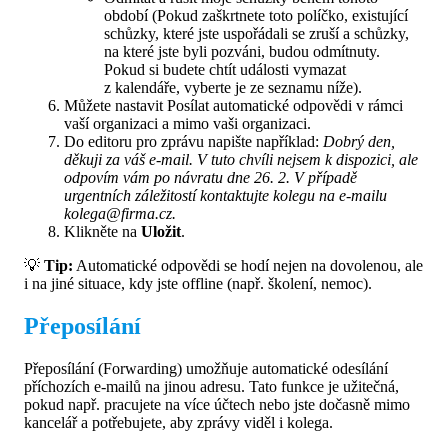
období (Pokud zaškrtnete toto políčko, existující
schůzky, které jste uspořádali se zruší a schůzky,
na které jste byli pozváni, budou odmítnuty.
Pokud si budete chtít události vymazat
z kalendáře, vyberte je ze seznamu níže).
Můžete nastavit Posílat automatické odpovědi v rámci
vaší organizaci a mimo vaši organizaci.
Do editoru pro zprávu napište například:
Dobrý den,
děkuji za váš e-mail. V tuto chvíli nejsem k dispozici, ale
odpovím vám po návratu dne 26. 2. V případě
urgentních záležitostí kontaktujte kolegu na e-mailu
kolega@firma.cz
.
Klikněte na
Uložit
.
💡
Tip:
Automatické odpovědi se hodí nejen na dovolenou, ale
i na jiné situace, kdy jste offline (např. školení, nemoc).
Přeposílání
Přeposílání (Forwarding) umožňuje automatické odesílání
příchozích e-mailů na jinou adresu. Tato funkce je užitečná,
pokud např. pracujete na více účtech nebo jste dočasně mimo
kancelář a potřebujete, aby zprávy viděl i kolega.