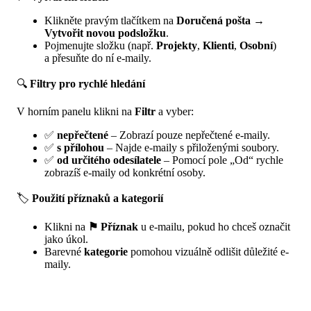
Klikněte pravým tlačítkem na
Doručená pošta
→
Vytvořit novou podsložku
.
Pojmenujte složku (např.
Projekty
,
Klienti
,
Osobní
)
a přesuňte do ní e-maily.
🔍
Filtry pro rychlé hledání
V horním panelu klikni na
Filtr
a vyber:
✅
nepřečtené
– Zobrazí pouze nepřečtené e-maily.
✅
s přílohou
– Najde e-maily s přiloženými soubory.
✅
od určitého odesílatele
– Pomocí pole „Od“ rychle
zobrazíš e-maily od konkrétní osoby.
🏷
Použití příznaků a kategorií
Klikni na
⚑ Příznak
u e-mailu, pokud ho chceš označit
jako úkol.
Barevné
kategorie
pomohou vizuálně odlišit důležité e-
maily.