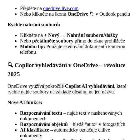
Přejděte na
onedrive.live.com
Nebo klikněte na ikonu
OneDrive
📁 v Outlook panelu
Rychlé nahrání souborů:
Klikněte na
+ Nový
→
Nahrání souboru/složky
Nebo
přetáhněte soubory
přímo do okna prohlížeče
Mobilní tip:
Použijte skenování dokumentů kamerou
telefonu
🔍 Copilot vyhledávání v OneDrive – revoluce
2025
OneDrive využívá pokročilé
Copilot AI vyhledávání
, které
rychle najde soubory na základě obsahu, ne jen názvu.
Nové AI funkce:
Rozpoznávání textu
– najde text v naskenovaných
dokumentech
Rozpoznávání objektů
– hledá “auto” v fotografiích
AI klasifikace
– automaticky označuje citlivé
dokumenty