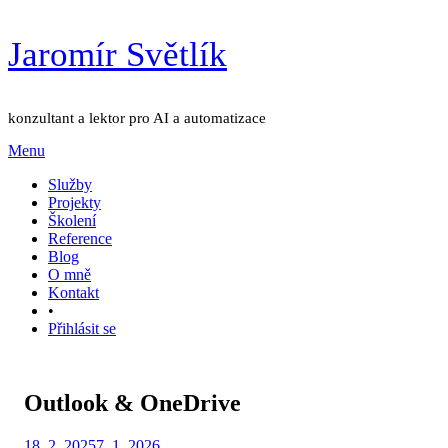
Přejít
Jaromír Světlík
k
obsahu
konzultant a lektor pro AI a automatizace
Menu
Služby
Projekty
Školení
Reference
Blog
O mně
Kontakt
•
Přihlásit se
Outlook & OneDrive
Zveřejněno
Autor
18. 2. 2025
Jaromír Světlík
7. 1. 2026