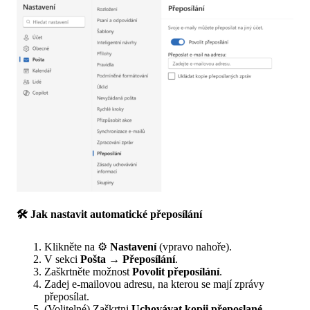
🛠 Jak nastavit automatické přeposílání
Klikněte na ⚙️
Nastavení
(vpravo nahoře).
V sekci
Pošta → Přeposílání
.
Zaškrtněte možnost
Povolit přeposílání
.
Zadej e-mailovou adresu, na kterou se mají zprávy
přeposílat.
(Volitelné) Zaškrtni
Uchovávat kopii přeposlané