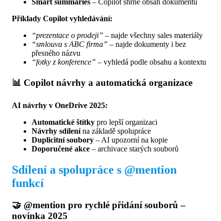
Smart summaries
– Copilot shrne obsah dokumentů
Příklady Copilot vyhledávání:
“prezentace o prodeji”
– najde všechny sales materiály
“smlouva s ABC firma”
– najde dokumenty i bez
přesného názvu
“fotky z konference”
– vyhledá podle obsahu a kontextu
📊 Copilot návrhy a automatická organizace
AI návrhy v OneDrive 2025:
Automatické štítky
pro lepší organizaci
Návrhy sdílení
na základě spolupráce
Duplicitní soubory
– AI upozorní na kopie
Doporučené akce
– archivace starých souborů
Sdílení a spolupráce s @mention
funkcí
🤝 @mention pro rychlé přidání souborů –
novinka 2025