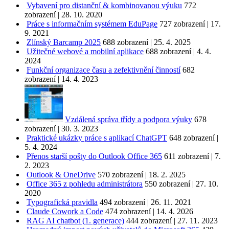
Vybavení pro distanční & kombinovanou výuku
772
zobrazení
|
28. 10. 2020
Práce s informačním systémem EduPage
727 zobrazení
|
17.
9. 2021
Zlínský Barcamp 2025
688 zobrazení
|
25. 4. 2025
Užitečné webové a mobilní aplikace
688 zobrazení
|
4. 4.
2024
Funkční organizace času a zefektivnění činností
682
zobrazení
|
14. 4. 2023
Vzdálená správa třídy a podpora výuky
678
zobrazení
|
30. 3. 2023
Praktické ukázky práce s aplikací ChatGPT
648 zobrazení
|
5. 4. 2024
Přenos starší pošty do Outlook Office 365
611 zobrazení
|
7.
2. 2023
Outlook & OneDrive
570 zobrazení
|
18. 2. 2025
Office 365 z pohledu administrátora
550 zobrazení
|
27. 10.
2020
Typografická pravidla
494 zobrazení
|
26. 11. 2021
Claude Cowork a Code
474 zobrazení
|
14. 4. 2026
RAG AI chatbot (1. generace)
444 zobrazení
|
27. 11. 2023