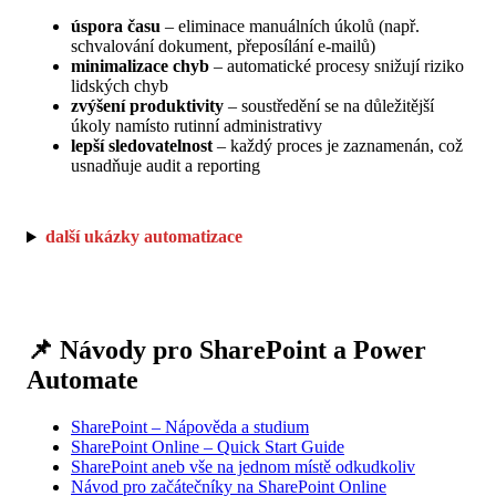
úspora času
– eliminace manuálních úkolů (např.
schvalování dokument, přeposílání e-mailů)
minimalizace chyb
– automatické procesy snižují riziko
lidských chyb
zvýšení produktivity
– soustředění se na důležitější
úkoly namísto rutinní administrativy
lepší sledovatelnost
– každý proces je zaznamenán, což
usnadňuje audit a reporting
další ukázky automatizace
📌 Návody pro SharePoint a Power
Automate
SharePoint – Nápověda a studium
SharePoint Online – Quick Start Guide
SharePoint aneb vše na jednom místě odkudkoliv
Návod pro začátečníky na SharePoint Online