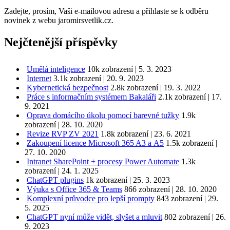
Zadejte, prosím, Vaši e-mailovou adresu a přihlaste se k odběru
novinek z webu jaromirsvetlik.cz.
Nejčtenější příspěvky
Umělá inteligence
10k zobrazení
|
5. 3. 2023
Internet
3.1k zobrazení
|
20. 9. 2023
Kybernetická bezpečnost
2.8k zobrazení
|
19. 3. 2022
Práce s informačním systémem Bakaláři
2.1k zobrazení
|
17.
9. 2021
Oprava domácího úkolu pomocí barevné tužky
1.9k
zobrazení
|
28. 10. 2020
Revize RVP ZV 2021
1.8k zobrazení
|
23. 6. 2021
Zakoupení licence Microsoft 365 A3 a A5
1.5k zobrazení
|
27. 10. 2020
Intranet SharePoint + procesy Power Automate
1.3k
zobrazení
|
24. 1. 2025
ChatGPT plugins
1k zobrazení
|
25. 3. 2023
Výuka s Office 365 & Teams
866 zobrazení
|
28. 10. 2020
Komplexní průvodce pro lepší prompty
843 zobrazení
|
29.
5. 2025
ChatGPT nyní může vidět, slyšet a mluvit
802 zobrazení
|
26.
9. 2023