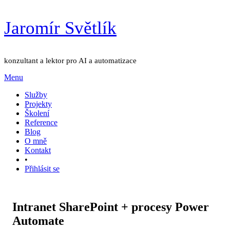
Přejít
Jaromír Světlík
k
obsahu
konzultant a lektor pro AI a automatizace
Menu
Služby
Projekty
Školení
Reference
Blog
O mně
Kontakt
•
Přihlásit se
Intranet SharePoint + procesy Power
Automate