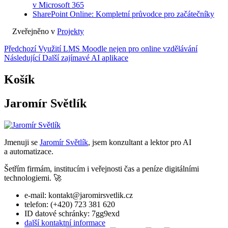
v Microsoft 365
SharePoint Online: Kompletní průvodce pro začátečníky
Zveřejněno v
Projekty
Navigace
Předchozí
Využití LMS Moodle nejen pro online vzdělávání
Následující
Další zajímavé AI aplikace
pro
příspěvek
Košík
Jaromír Světlík
Jmenuji se
Jaromír Světlík
, jsem konzultant a lektor pro AI
a automatizace.
Šetřím firmám, institucím i veřejnosti čas a peníze digitálními
technologiemi. 🚀
e-mail: kontakt@jaromirsvetlik.cz
telefon: (+420) 723 381 620
ID datové schránky: 7gg9exd
další kontaktní informace