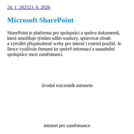
Zveřejněno
Autor
24. 1. 2025
Jaromír Světlík
23. 6. 2026
dne
Microsoft SharePoint
SharePoint je platforma pro spolupráci a správu dokumentů,
která umožňuje týmům sdílet soubory, spravovat obsah
a vytvářet přizpůsobené weby pro interní i externí použití. Je
široce využíván firmami ke správě informací a usnadnění
spolupráce mezi zaměstnanci​.
úvodní rozcestník intranetu
intranet pro zaměstnance