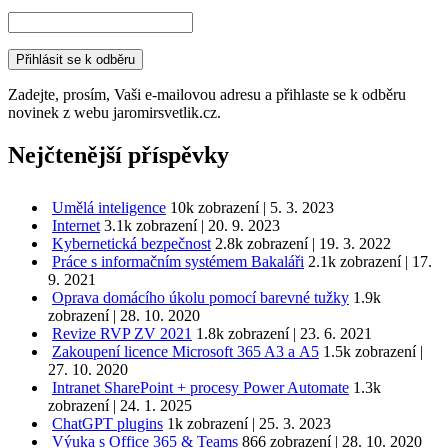
Zadejte, prosím, Vaši e-mailovou adresu a přihlaste se k odběru
novinek z webu jaromirsvetlik.cz.
Nejčtenější příspěvky
Umělá inteligence
10k zobrazení
|
5. 3. 2023
Internet
3.1k zobrazení
|
20. 9. 2023
Kybernetická bezpečnost
2.8k zobrazení
|
19. 3. 2022
Práce s informačním systémem Bakaláři
2.1k zobrazení
|
17.
9. 2021
Oprava domácího úkolu pomocí barevné tužky
1.9k
zobrazení
|
28. 10. 2020
Revize RVP ZV 2021
1.8k zobrazení
|
23. 6. 2021
Zakoupení licence Microsoft 365 A3 a A5
1.5k zobrazení
|
27. 10. 2020
Intranet SharePoint + procesy Power Automate
1.3k
zobrazení
|
24. 1. 2025
ChatGPT plugins
1k zobrazení
|
25. 3. 2023
Výuka s Office 365 & Teams
866 zobrazení
|
28. 10. 2020