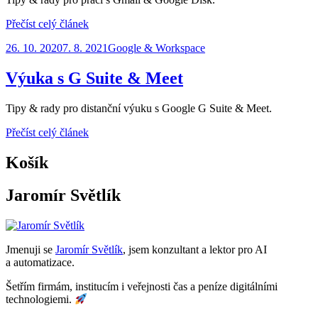
Přečíst celý článek
Zveřejněno
26. 10. 2020
7. 8. 2021
Google & Workspace
dne
Výuka s G Suite & Meet
Autor
Tipy & rady pro distanční výuku s Google G Suite & Meet.
Jaromír Světlík
Přečíst celý článek
Košík
Jaromír Světlík
Jmenuji se
Jaromír Světlík
, jsem konzultant a lektor pro AI
a automatizace.
Šetřím firmám, institucím i veřejnosti čas a peníze digitálními
technologiemi.