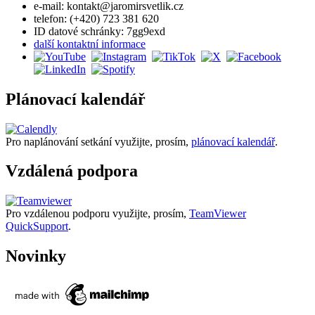
e-mail: kontakt@jaromirsvetlik.cz
telefon: (+420) 723 381 620
ID datové schránky: 7gg9exd
další kontaktní informace
Plánovací kalendář
Pro naplánování setkání využijte, prosím,
plánovací kalendář
.
Vzdálená podpora
Pro vzdálenou podporu využijte, prosím,
TeamViewer
QuickSupport
.
Novinky