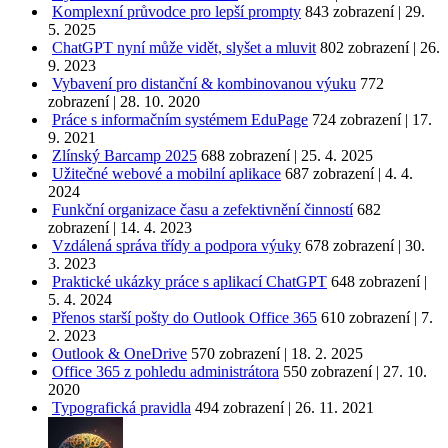
Komplexní průvodce pro lepší prompty
843 zobrazení
|
29.
5. 2025
ChatGPT nyní může vidět, slyšet a mluvit
802 zobrazení
|
26.
9. 2023
Vybavení pro distanční & kombinovanou výuku
772
zobrazení
|
28. 10. 2020
Práce s informačním systémem EduPage
724 zobrazení
|
17.
9. 2021
Zlínský Barcamp 2025
688 zobrazení
|
25. 4. 2025
Užitečné webové a mobilní aplikace
687 zobrazení
|
4. 4.
2024
Funkční organizace času a zefektivnění činností
682
zobrazení
|
14. 4. 2023
Vzdálená správa třídy a podpora výuky
678 zobrazení
|
30.
3. 2023
Praktické ukázky práce s aplikací ChatGPT
648 zobrazení
|
5. 4. 2024
Přenos starší pošty do Outlook Office 365
610 zobrazení
|
7.
2. 2023
Outlook & OneDrive
570 zobrazení
|
18. 2. 2025
Office 365 z pohledu administrátora
550 zobrazení
|
27. 10.
2020
Typografická pravidla
494 zobrazení
|
26. 11. 2021