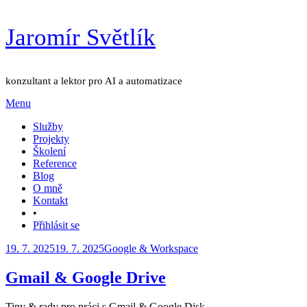
Přejít
Jaromír Světlík
k
obsahu
konzultant a lektor pro AI a automatizace
Menu
Služby
Projekty
Školení
Reference
Blog
O mně
Kontakt
•
Přihlásit se
Zveřejněno
19. 7. 2025
19. 7. 2025
Google & Workspace
dne
Gmail & Google Drive
Autor
Tipy & rady pro práci s Gmail & Google Disk.
Jaromír Světlík