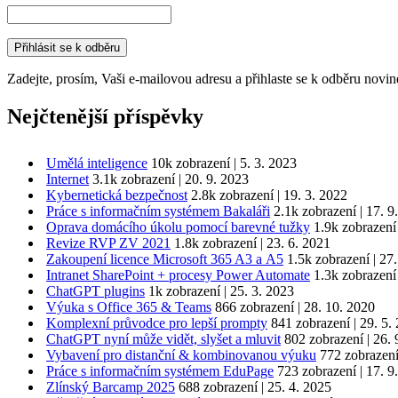
Zadejte, prosím, Vaši e-mailovou adresu a přihlaste se k odběru novin
Nejčtenější příspěvky
Umělá inteligence
10k zobrazení
|
5. 3. 2023
Internet
3.1k zobrazení
|
20. 9. 2023
Kybernetická bezpečnost
2.8k zobrazení
|
19. 3. 2022
Práce s informačním systémem Bakaláři
2.1k zobrazení
|
17. 9
Oprava domácího úkolu pomocí barevné tužky
1.9k zobrazení
Revize RVP ZV 2021
1.8k zobrazení
|
23. 6. 2021
Zakoupení licence Microsoft 365 A3 a A5
1.5k zobrazení
|
27.
Intranet SharePoint + procesy Power Automate
1.3k zobrazení
ChatGPT plugins
1k zobrazení
|
25. 3. 2023
Výuka s Office 365 & Teams
866 zobrazení
|
28. 10. 2020
Komplexní průvodce pro lepší prompty
841 zobrazení
|
29. 5.
ChatGPT nyní může vidět, slyšet a mluvit
802 zobrazení
|
26. 
Vybavení pro distanční & kombinovanou výuku
772 zobrazen
Práce s informačním systémem EduPage
723 zobrazení
|
17. 9
Zlínský Barcamp 2025
688 zobrazení
|
25. 4. 2025