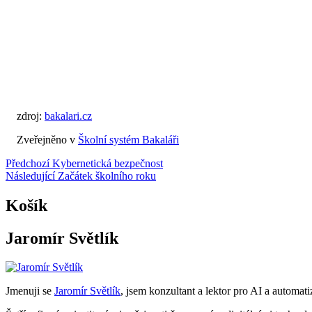
zdroj:
bakalari.cz
Zveřejněno v
Školní systém Bakaláři
Navigace
Předchozí
Kybernetická bezpečnost
Následující
Začátek školního roku
pro
příspěvek
Košík
Jaromír Světlík
Jmenuji se
Jaromír Světlík
, jsem konzultant a lektor pro AI a automati