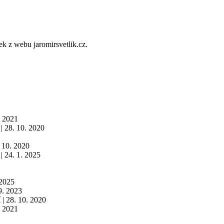
ek z webu jaromirsvetlik.cz.
. 2021
|
28. 10. 2020
 10. 2020
|
24. 1. 2025
 2025
9. 2023
í
|
28. 10. 2020
. 2021