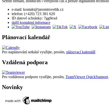
Šetřím firmám, institucím i veřejnosti čas a peníze digitálními techno
e-mail: kontakt@jaromirsvetlik.cz
telefon: (+420) 723 381 620
ID datové schránky: 7gg9exd
další kontaktní informace
Plánovací kalendář
Pro naplánování setkání využijte, prosím,
plánovací kalendář
.
Vzdálená podpora
Pro vzdálenou podporu využijte, prosím,
TeamViewer QuickSupport
.
Novinky