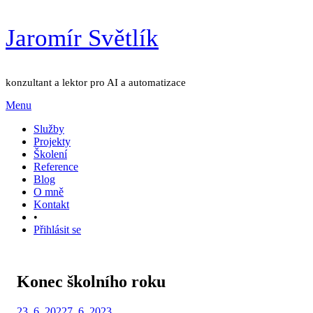
Přejít
Jaromír Světlík
k
obsahu
konzultant a lektor pro AI a automatizace
Menu
Služby
Projekty
Školení
Reference
Blog
O mně
Kontakt
•
Přihlásit se
Konec školního roku
Zveřejněno
Autor
23. 6. 2022
Jaromír Světlík
7. 6. 2023